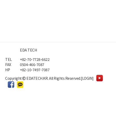
EDA TECH
TEL
+82-70-7728-6622
FAX
0504-466-7087
HP
+82-10-7497-7087
Copyright
EDATECH.KR.
All Rights Reserved.
[LOGIN]